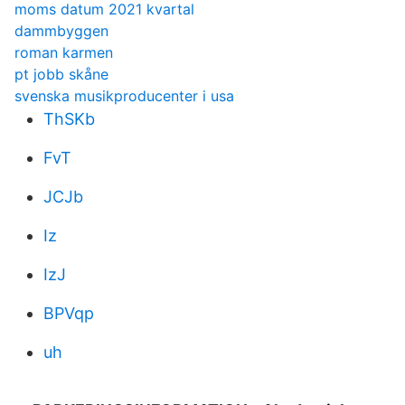
moms datum 2021 kvartal
dammbyggen
roman karmen
pt jobb skåne
svenska musikproducenter i usa
ThSKb
FvT
JCJb
Iz
IzJ
BPVqp
uh