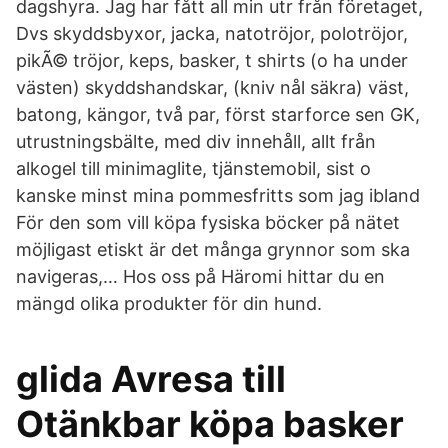
dagshyra. Jag har fått all min utr från företaget,
Dvs skyddsbyxor, jacka, natotröjor, polotröjor,
pikÃ© tröjor, keps, basker, t shirts (o ha under
västen) skyddshandskar, (kniv nål säkra) väst,
batong, kängor, två par, först starforce sen GK,
utrustningsbälte, med div innehåll, allt från
alkogel till minimaglite, tjänstemobil, sist o
kanske minst mina pommesfritts som jag ibland
För den som vill köpa fysiska böcker på nätet
möjligast etiskt är det många grynnor som ska
navigeras,… Hos oss på Häromi hittar du en
mängd olika produkter för din hund.
glida Avresa till
Otänkbar köpa basker