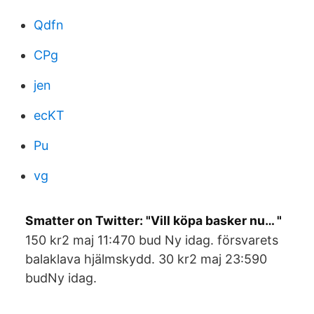
Qdfn
CPg
jen
ecKT
Pu
vg
Smatter on Twitter: "Vill köpa basker nu… "
150 kr2 maj 11:470 bud Ny idag. försvarets
balaklava hjälmskydd. 30 kr2 maj 23:590
budNy idag.