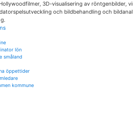
 Hollywoodfilmer, 3D-visualisering av röntgenbilder, vir
datorspelsutveckling och bildbehandling och bildanal
g.
ns
ine
inator lön
ge småland
na öppettider
amledare
rammen kommune