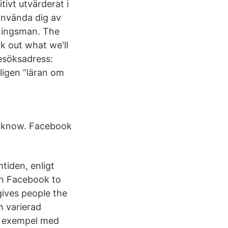
tivt utvärderat i
använda dig av
rningsman. The
k out what we'll
esöksadress:
ligen ”läran om
y know. Facebook
tiden, enligt
in Facebook to
ives people the
h varierad
ll exempel med