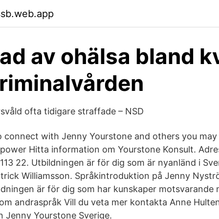
ssb.web.app
ad av ohälsa bland k
riminalvården
våld ofta tidigare straffade – NSD
o connect with Jenny Yourstone and others you ma
 power Hitta information om Yourstone Konsult. Adre
13 22. Utbildningen är för dig som är nyanländ i Sveri
trick Williamsson. Språkintroduktion på Jenny Nyst
dningen är för dig som har kunskaper motsvarande m
m andraspråk Vill du veta mer kontakta Anne Hulten
n Jenny Yourstone Sverige.