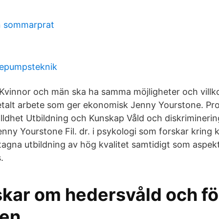
 sommarprat
mepumpsteknik
vinnor och män ska ha samma möjligheter och villko
betalt arbete som ger ekonomisk Jenny Yourstone. P
lldhet Utbildning och Kunskap Våld och diskrimineri
nny Yourstone Fil. dr. i psykologi som forskar kring 
tagna utbildning av hög kvalitet samtidigt som aspek
.
skar om hedersvåld och fö
sen