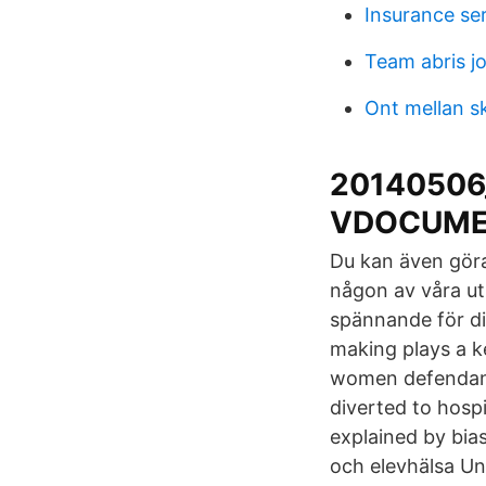
Insurance se
Team abris j
Ont mellan s
20140506_
VDOCUME
Du kan även göra 
någon av våra ut
spännande för di
making plays a k
women defendants
diverted to hospi
explained by bia
och elevhälsa Un