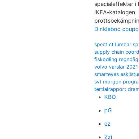
specialeffekter i
IKEA-katalogen, 
brottsbekämpnin
Dinkleboo coupo
spect ct lumbar sp
supply chain coord
fiskodling regnbå
volvo varslar 2021
smarteyes eskilstu
svt morgon progr
tertialrapport d
KBO
pG
ez
Zzj