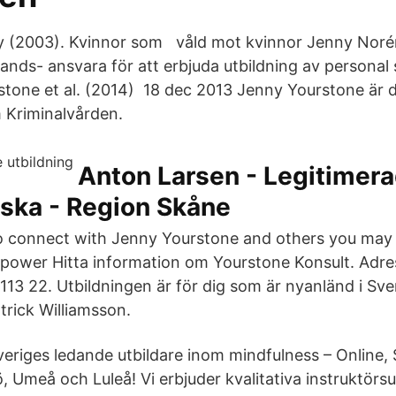
y (2003). Kvinnor som våld mot kvinnor Jenny Noré
ds- ansvara för att erbjuda utbildning av personal
tone et al. (2014) 18 dec 2013 Jenny Yourstone är d
 Kriminalvården.
Anton Larsen - Legitimer
rska - Region Skåne
o connect with Jenny Yourstone and others you ma
 power Hitta information om Yourstone Konsult. Adre
13 22. Utbildningen är för dig som är nyanländ i Sveri
trick Williamsson.
veriges ledande utbildare inom mindfulness – Online,
Umeå och Luleå! Vi erbjuder kvalitativa instruktörsu