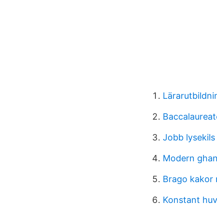
Lärarutbildn
Baccalaureat
Jobb lyseki
Modern gha
Brago kakor 
Konstant huv