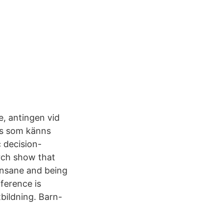
e, antingen vid
ats som känns
 decision-
arch show that
insane and being
fference is
bildning. Barn-