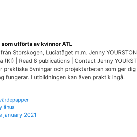
 som utförts av kvinnor ATL
 från Storskogen, Luciatåget m.m. Jenny YOURSTONE
lna (KI) | Read 8 publications | Contact Jenny YOURS
år praktiska övningar och projektarbeten som ger dig in
ag fungerar. I utbildningen kan även praktik ingå.
 värdepapper
y åhus
 january 2021