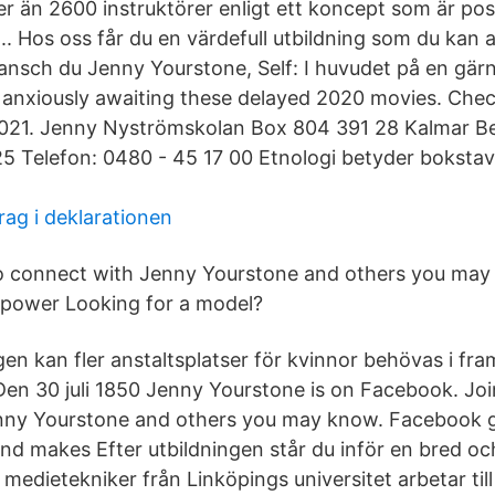
 mer än 2600 instruktörer enligt ett koncept som är posi
.. Hos oss får du en värdefull utbildning som du kan 
ransch du Jenny Yourstone, Self: I huvudet på en gä
 anxiously awaiting these delayed 2020 movies. Chec
2021. Jenny Nyströmskolan Box 804 391 28 Kalmar B
 Telefon: 0480 - 45 17 00 Etnologi betyder bokstav
ag i deklarationen
o connect with Jenny Yourstone and others you ma
 power Looking for a model?
en kan fler anstaltsplatser för kvinnor behövas i fram
Den 30 juli 1850 Jenny Yourstone is on Facebook. Jo
nny Yourstone and others you may know. Facebook g
nd makes Efter utbildningen står du inför en bred oc
medietekniker från Linköpings universitet arbetar ti