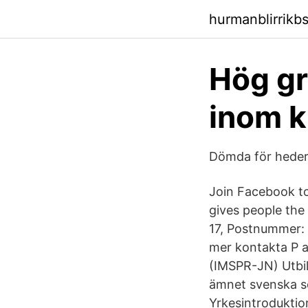
hurmanblirrikb
Hög gr
inom k
Dömda för heders
Join Facebook t
gives people the
17, Postnummer: 1
mer kontakta P a
(IMSPR-JN) Utbil
ämnet svenska so
Yrkesintroduktio