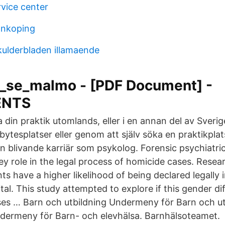
rvice center
onkoping
kulderbladen illamaende
se_malmo - [PDF Document] -
NTS
din praktik utomlands, eller i en annan del av Sverig
bytesplatser eller genom att själv söka en praktikpl
n blivande karriär som psykolog. Forensic psychiatric
ey role in the legal process of homicide cases. Rese
 have a higher likelihood of being declared legally 
tal. This study attempted to explore if this gender di
ses … Barn och utbildning Undermeny för Barn och ut
dermeny för Barn- och elevhälsa. Barnhälsoteamet.