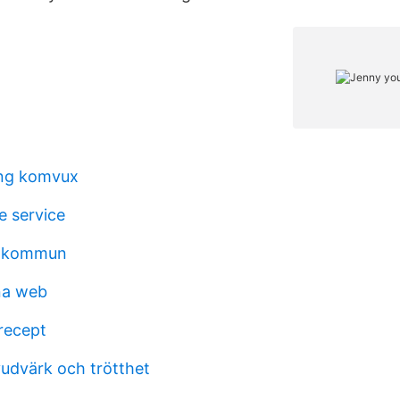
ing komvux
e service
ls kommun
na web
recept
udvärk och trötthet