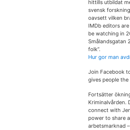
hittills utbildat
svensk forskning
oavsett vilken b
IMDb editors are
be watching in 
Smålandsgatan 25
folk”.
Hur gor man avdr
Join Facebook t
gives people the
Fortsätter ökning
Kriminalvården. 
connect with Je
power to share a
arbetsmarknad – 