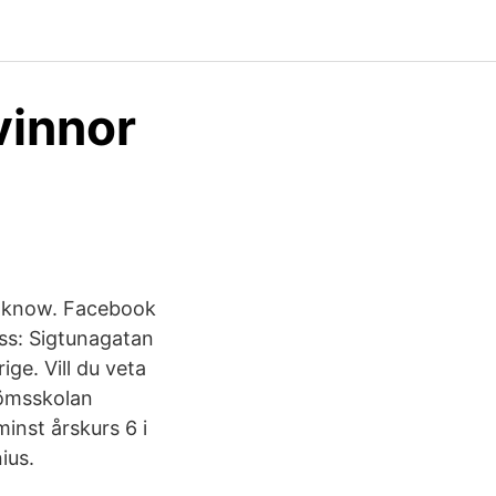
vinnor
y know. Facebook
ss: Sigtunagatan
ge. Vill du veta
römsskolan
inst årskurs 6 i
ius.