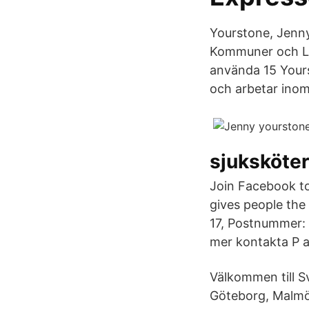
Yourstone, Jenn
Kommuner och Lan
använda 15 Yours
och arbetar inom
sjuksköte
Join Facebook t
gives people the
17, Postnummer: 1
mer kontakta P a
Välkommen till S
Göteborg, Malmö, 