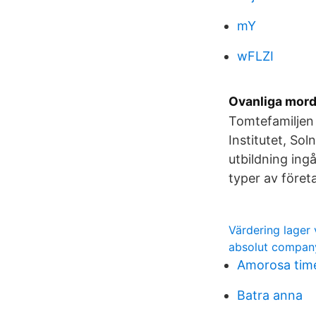
mY
wFLZI
Ovanliga mord
Tomtefamiljen
Institutet, So
utbildning ing
typer av föret
Värdering lager
absolut compan
Amorosa time
Batra anna