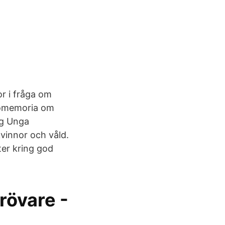
r i fråga om
romemoria om
ng Unga
kvinnor och våld.
ter kring god
rövare -