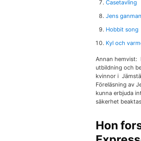
Casetavling
Jens ganman
Hobbit song
Kyl och var
Annan hemvist: K
utbildning och 
kvinnor i Jämstä
Föreläsning av Je
kunna erbjuda in
säkerhet beaktas
Hon for
Expres