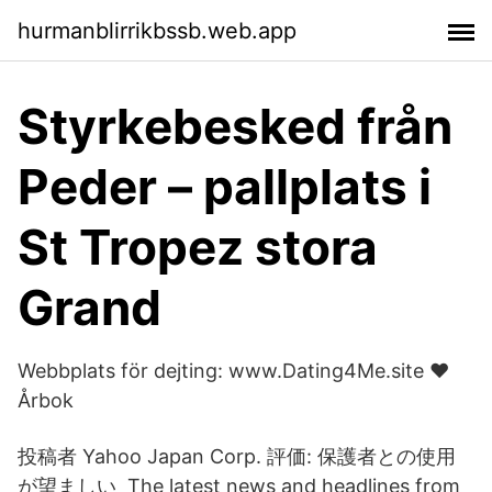
hurmanblirrikbssb.web.app
Styrkebesked från
Peder – pallplats i
St Tropez stora
Grand
Webbplats för dejting: www.Dating4Me.site ❤️
Årbok
投稿者 Yahoo Japan Corp. 評価: 保護者との使用
が望ましい The latest news and headlines from